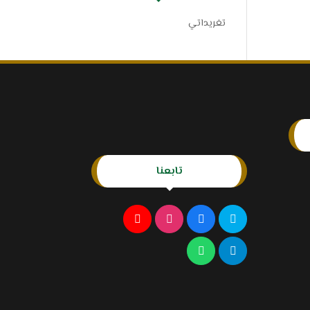
تغريداتي
تابعنا