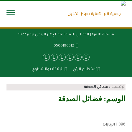
مسجلة بالمركز الوطني لتنمية القطاع غير الربحي برقم 1027
0500196512
أستطلاع الرأي
للبلاغات والشكاوي
الرئيسية
»
فضائل الصدقة
الوسم:
فضائل الصدقة
1٬896 الزيارات